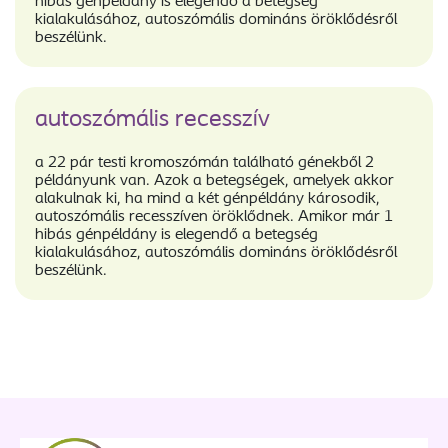
hibás génpéldány is elegendő a betegség
kialakulásához, autoszómális domináns öröklődésről
beszélünk.
autoszómális recesszív
a 22 pár testi kromoszómán található génekből 2
példányunk van. Azok a betegségek, amelyek akkor
alakulnak ki, ha mind a két génpéldány károsodik,
autoszómális recesszíven öröklődnek. Amikor már 1
hibás génpéldány is elegendő a betegség
kialakulásához, autoszómális domináns öröklődésről
beszélünk.