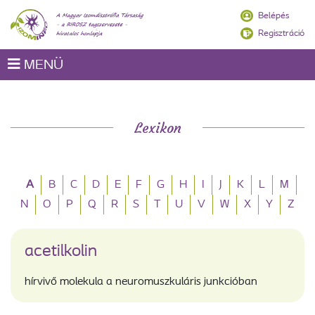
Belépés
Regisztráció
MENÜ
Lexikon
A
B
C
D
E
F
G
H
I
J
K
L
M
N
O
P
Q
R
S
T
U
V
W
X
Y
Z
acetilkolin
hírvivő molekula a neuromuszkuláris junkcióban