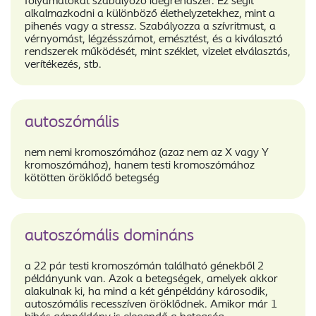
folyamatokat szabályozó idegrendszer. Ez segít
alkalmazkodni a különböző élethelyzetekhez, mint a
pihenés vagy a stressz. Szabályozza a szívritmust, a
vérnyomást, légzésszámot, emésztést, és a kiválasztó
rendszerek működését, mint széklet, vizelet elválasztás,
verítékezés, stb.
autoszómális
nem nemi kromoszómához (azaz nem az X vagy Y
kromoszómához), hanem testi kromoszómához
kötötten öröklődő betegség
autoszómális domináns
a 22 pár testi kromoszómán található génekből 2
példányunk van. Azok a betegségek, amelyek akkor
alakulnak ki, ha mind a két génpéldány károsodik,
autoszómális recesszíven öröklődnek. Amikor már 1