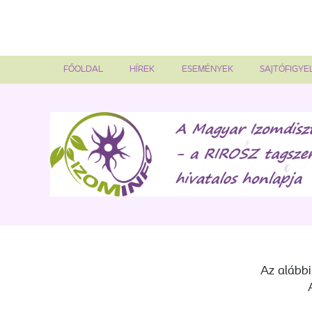
FŐOLDAL
HÍREK
ESEMÉNYEK
SAJTÓFIGYE
Az alábbi