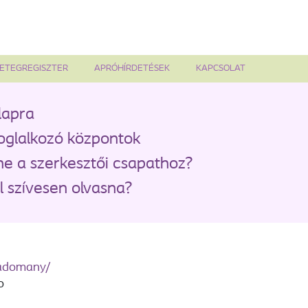
ETEGREGISZTER
APRÓHÍRDETÉSEK
KAPCSOLAT
lapra
oglalkozó központok
ne a szerkesztői csapathoz?
 szívesen olvasna?
zadomany/
o