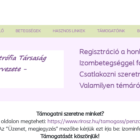
LŐ
BETEGSÉGEK
HASZNOS LINKEK
TÁMOGATÓINK
B
Regisztráció a hon
Izombetegséggel f
Csatlakozni szeret
Valamilyen témáról
Támogatni szeretne minket?
 oldalon megteheti:
https://www.rirosz.hu/tamogass/pen
Az “Üzenet, megjegyzés” mezőbe kérjük ezt írja be: izominf
Támogatását köszönjük!