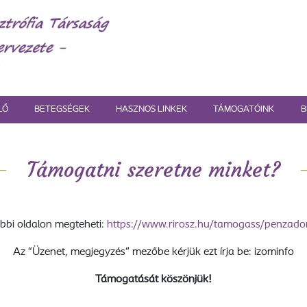
LŐ
BETEGSÉGEK
HASZNOS LINKEK
TÁMOGATÓINK
B
Támogatni szeretne minket?
bbi oldalon megteheti:
https://www.rirosz.hu/tamogass/penzad
Az “Üzenet, megjegyzés” mezőbe kérjük ezt írja be: izominfo
Támogatását köszönjük!