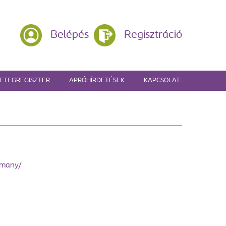
Belépés
Regisztráció
ETEGREGISZTER
APRÓHÍRDETÉSEK
KAPCSOLAT
omany/