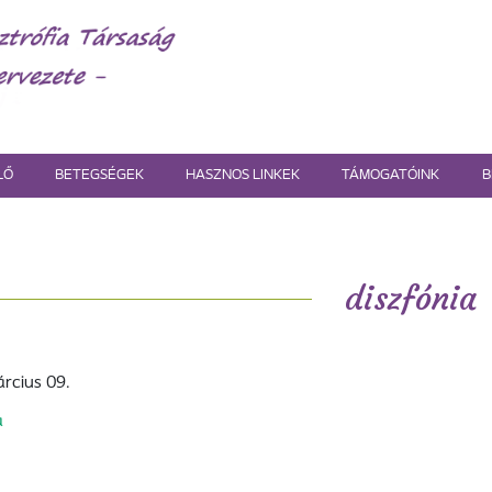
LŐ
BETEGSÉGEK
HASZNOS LINKEK
TÁMOGATÓINK
B
diszfónia
rcius 09.
a