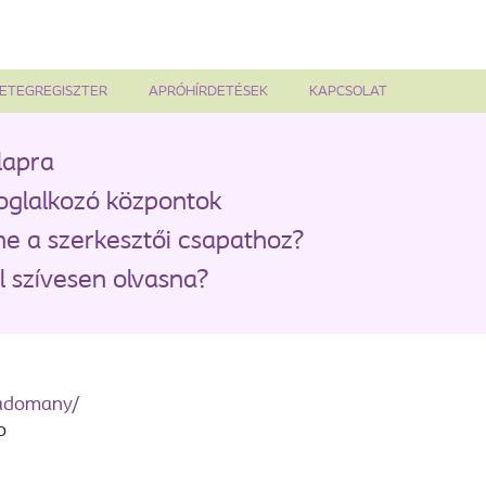
ETEGREGISZTER
APRÓHÍRDETÉSEK
KAPCSOLAT
lapra
oglalkozó központok
ne a szerkesztői csapathoz?
 szívesen olvasna?
zadomany/
o