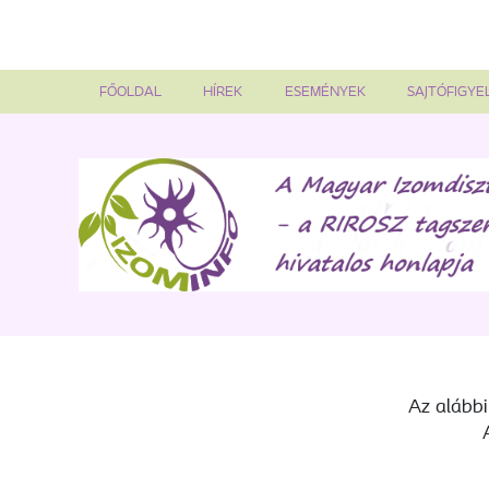
FŐOLDAL
HÍREK
ESEMÉNYEK
SAJTÓFIGYE
Az alábbi