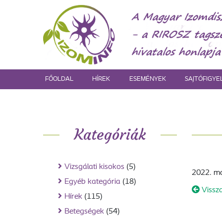
FŐOLDAL
HÍREK
ESEMÉNYEK
SAJTÓFIGYE
Kategóriák
Vizsgálati kisokos
(5)
2022. má
Egyéb kategória
(18)
Vissz
Hírek
(115)
Betegségek
(54)