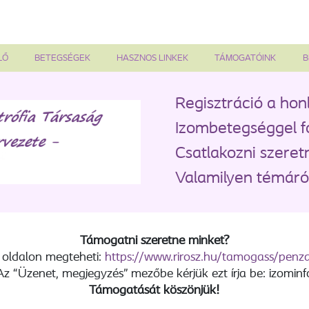
LŐ
BETEGSÉGEK
HASZNOS LINKEK
TÁMOGATÓINK
B
Regisztráció a hon
Izombetegséggel f
Csatlakozni szeret
Valamilyen témáról
Támogatni szeretne minket?
 oldalon megteheti:
https://www.rirosz.hu/tamogass/pen
Az “Üzenet, megjegyzés” mezőbe kérjük ezt írja be: izominf
Támogatását köszönjük!