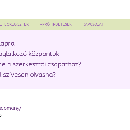
ETEGREGISZTER
APRÓHÍRDETÉSEK
KAPCSOLAT
lapra
oglalkozó központok
ne a szerkesztői csapathoz?
 szívesen olvasna?
zadomany/
o