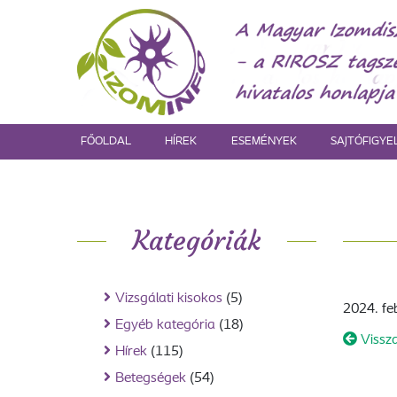
FŐOLDAL
HÍREK
ESEMÉNYEK
SAJTÓFIGYE
Kategóriák
Vizsgálati kisokos
(5)
2024. fe
Egyéb kategória
(18)
Vissz
Hírek
(115)
Betegségek
(54)