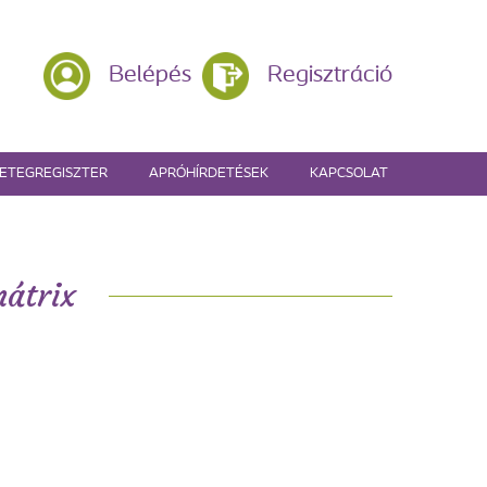
Belépés
Regisztráció
ETEGREGISZTER
APRÓHÍRDETÉSEK
KAPCSOLAT
mátrix