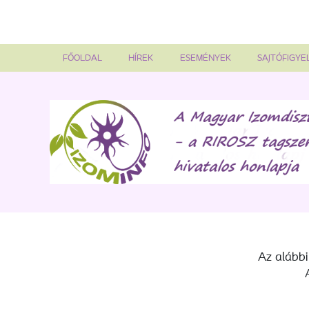
FŐOLDAL
HÍREK
ESEMÉNYEK
SAJTÓFIGYE
Az alábbi