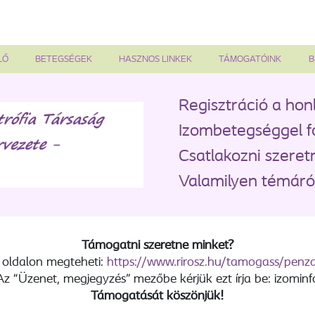
LŐ
BETEGSÉGEK
HASZNOS LINKEK
TÁMOGATÓINK
B
Regisztráció a hon
Izombetegséggel f
Csatlakozni szeret
Valamilyen témáról
Támogatni szeretne minket?
 oldalon megteheti:
https://www.rirosz.hu/tamogass/pen
Az “Üzenet, megjegyzés” mezőbe kérjük ezt írja be: izominf
Támogatását köszönjük!