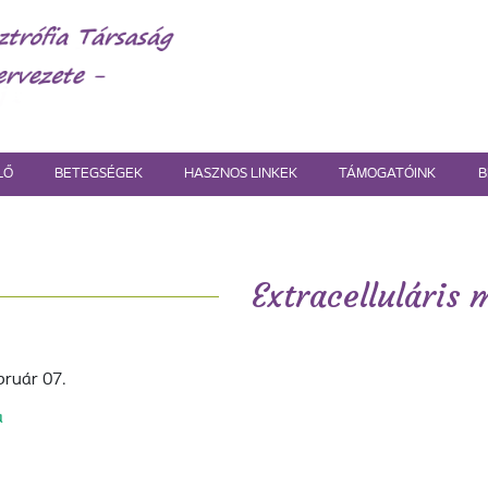
LŐ
BETEGSÉGEK
HASZNOS LINKEK
TÁMOGATÓINK
B
Extracelluláris 
bruár 07.
a