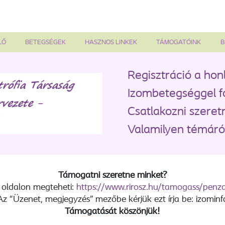
LŐ
BETEGSÉGEK
HASZNOS LINKEK
TÁMOGATÓINK
B
Regisztráció a hon
Izombetegséggel f
Csatlakozni szeret
Valamilyen témáról
Támogatni szeretne minket?
 oldalon megteheti:
https://www.rirosz.hu/tamogass/pen
Az “Üzenet, megjegyzés” mezőbe kérjük ezt írja be: izominf
Támogatását köszönjük!