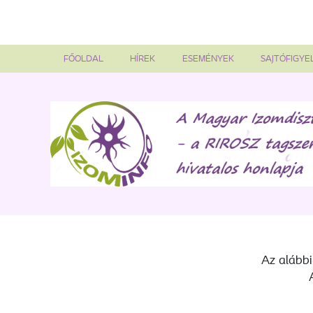
FŐOLDAL
HÍREK
ESEMÉNYEK
SAJTÓFIGYE
Az alábbi