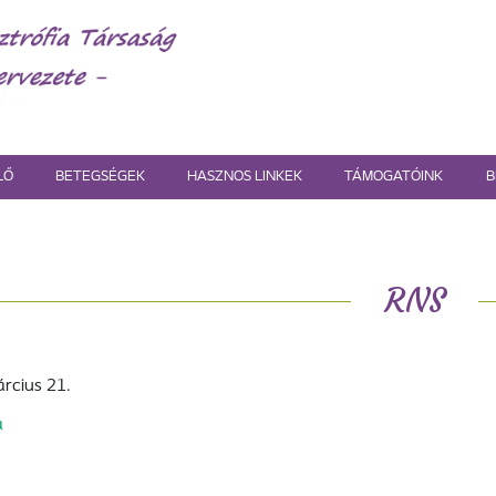
LŐ
BETEGSÉGEK
HASZNOS LINKEK
TÁMOGATÓINK
B
RNS
rcius 21.
a