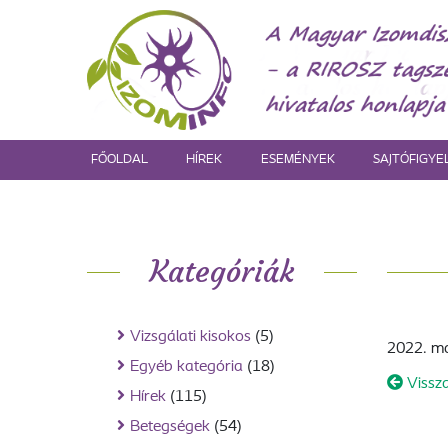
FŐOLDAL
HÍREK
ESEMÉNYEK
SAJTÓFIGYE
Kategóriák
Vizsgálati kisokos
(5)
2022. má
Egyéb kategória
(18)
Vissz
Hírek
(115)
Betegségek
(54)