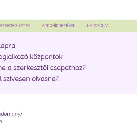
ETEGREGISZTER
APRÓHÍRDETÉSEK
KAPCSOLAT
lapra
oglalkozó központok
ne a szerkesztői csapathoz?
 szívesen olvasna?
zadomany/
o