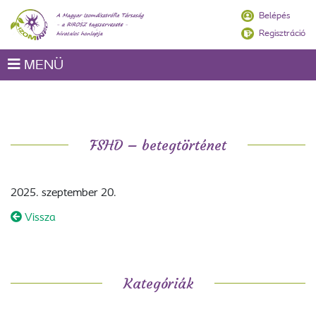
Belépés
Regisztráció
MENÜ
FSHD – betegtörténet
2025. szeptember 20.
Vissza
Kategóriák