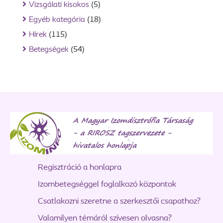
Vizsgálati kisokos
(5)
Egyéb kategória
(18)
Hírek
(115)
Betegségek
(54)
Regisztráció a honlapra
Izombetegséggel foglalkozó központok
Csatlakozni szeretne a szerkesztői csapathoz?
Valamilyen témáról szívesen olvasna?