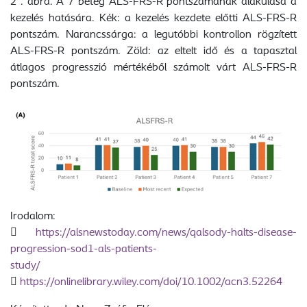
2 . ábra. A 7 beteg ALS-FRS-R pontszámának alakulása a
kezelés hatására. Kék: a kezelés kezdete előtti ALS-FRS-R
pontszám. Narancssárga: a legutóbbi kontrollon rögzített
ALS-FRS-R pontszám. Zöld: az eltelt idő és a tapasztal
átlagos progresszió mértékéből számolt várt ALS-FRS-R
pontszám.
Irodalom:

https://alsnewstoday.com/news/qalsody-halts-disease-
progression-sod1-als-patients-
study/

https://onlinelibrary.wiley.com/doi/10.1002/acn3.52264