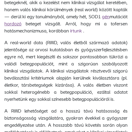
betegeknél, akik a kezelést nem klinikai vizsgálat keretében,
hanem valós klinikai körülmények (real world) között kapták
— derül ki egy tanulmányból, amely hét, SOD1
gén
mutációt
hordozó
beteget vizsgált. Arról, hogy mi a tofersen
hatásmechanizmusa, korábban
írtunk
.
A real-world data (RWD, valós életből származó adatok)
jelentősége az orvosi kutatásban és gyógyszerfejlesztésben
egyre nő, mert kiegészíti és sokszor pontosabban tükrözi a
valódi betegpopulációt, mint a szigorúan szabályozott
klinikai vizsgálatok. A klinikai vizsgálatok résztvevői szigorú
beválasztási kritériumok alapján kerülnek kiválasztásra (pl.
életkor, társbetegségek kizárása). A valós életben viszont
sokkal heterogénebb a betegpopuláció, ezáltal adatot
nyerhetünk egy sokkal színesebb betegpopulációról is.
A RWD lehetőséget ad a hosszú távú hatásosság és
biztonságosság vizsgálatára, gyakran évekkel a gyógyszer
engedélyezése után. A hosszabb távú követés során olyan