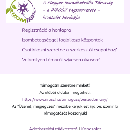
Regisztráció a honlapra
Izombetegséggel foglalkozó központok
Csatlakozni szeretne a szerkesztői csapathoz?
Valamilyen témáról szívesen olvasna?
Támogatni szeretne minket?
Az alábbi oldalon megteheti:
https://www.rirosz.hu/tamogass/penzadomany/
Az “Üzenet, megjegyzés” mezőbe kérjük ezt írja be: izominfo
Támogatását köszönjük!
Adatkezelési tájékoztató
|
Kapcsolat