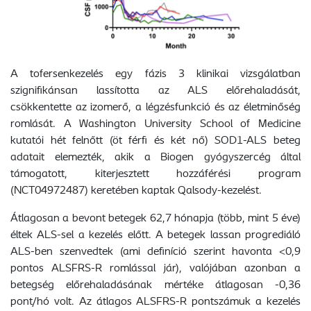
A tofersenkezelés egy fázis 3 klinikai vizsgálatban
szignifikánsan lassította az ALS előrehaladását,
csökkentette az izomerő, a légzésfunkció és az életminőség
romlását. A Washington University School of Medicine
kutatói hét felnőtt (öt férfi és két nő) SOD1-ALS beteg
adatait elemezték, akik a Biogen gyógyszercég által
támogatott, kiterjesztett hozzáférési program
(NCT04972487) keretében kaptak Qalsody-kezelést.
Átlagosan a bevont betegek 62,7 hónapja (több, mint 5 éve)
éltek ALS-sel a kezelés előtt. A betegek lassan progrediáló
ALS-ben szenvedtek (ami definíció szerint havonta <0,9
pontos ALSFRS-R romlással jár), valójában azonban a
betegség előrehaladásának mértéke átlagosan -0,36
pont/hó volt. Az átlagos ALSFRS-R pontszámuk a kezelés