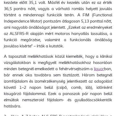
kezdete előtt 35,1 volt. Másfél év kezelés után ez az érték
36,5 pontra nőtt, vagyis a várható romlás helyett javulás
történt a mindennapi funkciók terén. A FIM (Functional
Independence Motor) pontszám átlagosan 5,13 ponttal nőtt,
ami nagyobb önállóságot jelentett. „Ezeket az eredményeket
az ALSFRS-R alapján mért motoros hanyatlás lassulása, a
funkció megőrzése, valamint a funkcionális önállóság
javulása kísérte” – írták a kutatók.
A tapasztalt mellékhatások közül kiemelték, hogy a klinikai
vizsgálatokban is megfigyelt mellékhatásokhoz hasonlóan
minden betegnél emelkedett a fehérvérsejtszám a
liquor
ban,
bár ennek oka továbbra sem tisztázott. Három betegnél
izomfájdalom és izomérzékenység jelentkezett az adagolást
követő 1–2 napon belül (csípő, comb, láb), időnként
kisugárzó fájdalommal. Ezek a panaszok pár napon belül
elmúltak nemszteroid fájdalom- és gyulladáscsökkentők
hatására.