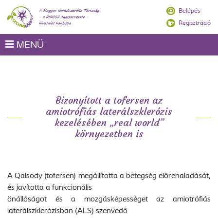
Belépés
Regisztráció
MENÜ
Bizonyított a tofersen az
amiotrófiás laterálszklerózis
kezelésében „real world”
környezetben is
A Qalsody (tofersen) megállította a betegség előrehaladását,
és javította a funkcionális
önállóságot és a mozgásképességet az amiotrófiás
laterálszklerózisban (ALS) szenvedő