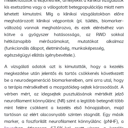
mellékhatások is előjöhetnek, amelyeket a klinikai vizsgálatok
kis esetszáma vagy a válogatott betegpopulációja miatt nem
lehetett kimutatni. Míg a klinikai vizsgálatokban előre
meghatározott klinikai végpontok (pl. túlélés, biomarker-
változás) vannak meghatározva, és ezek eléréséhez van
kötve a gyógyszer hatásossága, az RWD sokkal
hétköznapibb mérőszámokat, mutatókat alkalmaz
(funkcionális állapot, életminőség, munkaképesség,
egészségügyi ellátás igénybevétele.).
A vizsgálati adatok azt is kimutatták, hogy a kezelés
megkezdése után jelentős és tartós csökkenés következett
be a neurodegeneráció biomarkereiben, ami arra utal, hogy
a terápia mérsékelheti a mozgatóideg-sejtek károsodását. A
vérben mért, az idegsejtek pusztulásának mértékét jelző
neurofilament könnyűlánc (Nfl) szint a legtöbb betegnél több
mint felére csökkent a kezelés első hónapjaiban, majd
tartósan az elért alacosnyabb szinten stagnált. Egy másik
marker, a foszforilált neurofilament könnyűlánc (pNHF), a