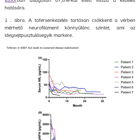
liquor
ban átlagosan 67,6%-kal esett vissza a kezelés
hatására.
1 . ábra. A tofersenkezelés tartósan csökkenti a vérben
mérhető neurofilament könnyűlánc szintet, ami az
idegsejtpusztulásegyik markere.