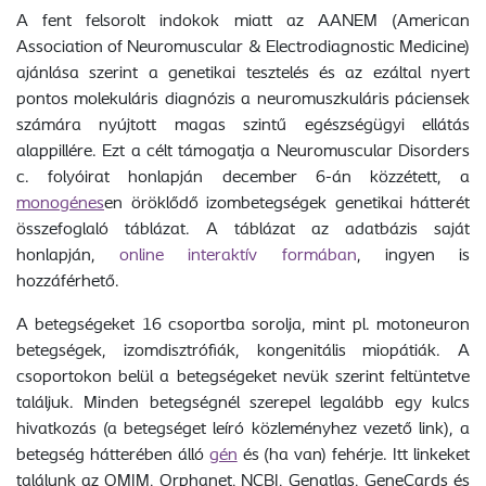
A fent felsorolt indokok miatt az AANEM (American
Association of Neuromuscular & Electrodiagnostic Medicine)
ajánlása szerint a genetikai tesztelés és az ezáltal nyert
pontos molekuláris diagnózis a neuromuszkuláris páciensek
számára nyújtott magas szintű egészségügyi ellátás
alappillére. Ezt a célt támogatja a Neuromuscular Disorders
c. folyóirat honlapján december 6-án közzétett, a
monogénes
en öröklődő izombetegségek genetikai hátterét
összefoglaló táblázat. A táblázat az adatbázis saját
honlapján,
online interaktív formában
, ingyen is
hozzáférhető.
A betegségeket 16 csoportba sorolja, mint pl. motoneuron
betegségek, izomdisztrófiák, kongenitális miopátiák. A
csoportokon belül a betegségeket nevük szerint feltüntetve
találjuk. Minden betegségnél szerepel legalább egy kulcs
hivatkozás (a betegséget leíró közleményhez vezető link), a
betegség hátterében álló
gén
és (ha van) fehérje. Itt linkeket
találunk az OMIM, Orphanet, NCBI, Genatlas, GeneCards és