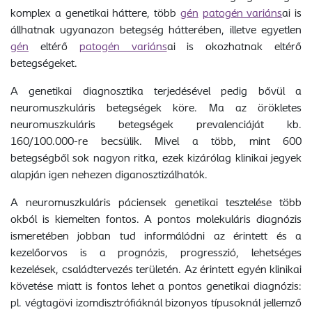
komplex a genetikai háttere, több
gén
patogén variáns
ai is
állhatnak ugyanazon betegség hátterében, illetve egyetlen
gén
eltérő
patogén variáns
ai is okozhatnak eltérő
betegségeket.
A genetikai diagnosztika terjedésével pedig bővül a
neuromuszkuláris betegségek köre. Ma az örökletes
neuromuszkuláris betegségek prevalenciáját kb.
160/100.000-re becsülik. Mivel a több, mint 600
betegségből sok nagyon ritka, ezek kizárólag klinikai jegyek
alapján igen nehezen diganosztizálhatók.
A neuromuszkuláris páciensek genetikai tesztelése több
okból is kiemelten fontos. A pontos molekuláris diagnózis
ismeretében jobban tud informálódni az érintett és a
kezelőorvos is a prognózis, progresszió, lehetséges
kezelések, családtervezés területén. Az érintett egyén klinikai
követése miatt is fontos lehet a pontos genetikai diagnózis:
pl. végtagövi izomdisztrófiáknál bizonyos típusoknál jellemző