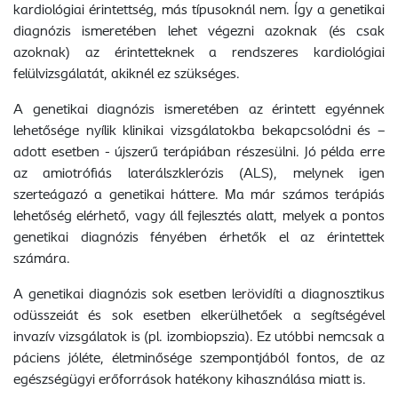
kardiológiai érintettség, más típusoknál nem. Így a genetikai
diagnózis ismeretében lehet végezni azoknak (és csak
azoknak) az érintetteknek a rendszeres kardiológiai
felülvizsgálatát, akiknél ez szükséges.
A genetikai diagnózis ismeretében az érintett egyénnek
lehetősége nyílik klinikai vizsgálatokba bekapcsolódni és –
adott esetben - újszerű terápiában részesülni. Jó példa erre
az amiotrófiás laterálszklerózis (ALS), melynek igen
szerteágazó a genetikai háttere. Ma már számos terápiás
lehetőség elérhető, vagy áll fejlesztés alatt, melyek a pontos
genetikai diagnózis fényében érhetők el az érintettek
számára.
A genetikai diagnózis sok esetben lerövidíti a diagnosztikus
odüsszeiát és sok esetben elkerülhetőek a segítségével
invazív vizsgálatok is (pl. izombiopszia). Ez utóbbi nemcsak a
páciens jóléte, életminősége szempontjából fontos, de az
egészségügyi erőforrások hatékony kihasználása miatt is.