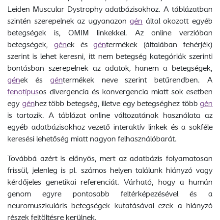
Leiden Muscular Dystrophy adatbázisokhoz. A táblázatban
szintén szerepelnek az ugyanazon
gén
által okozott egyéb
betegségek is, OMIM linkekkel. Az online verzióban
betegségek,
gén
ek és
gén
termékek (általában fehérjék)
szerint is lehet keresni, itt nem betegség kategóriák szerinti
bontásban szerepelnek az adatok, hanem a betegségek,
gén
ek és
gén
termékek neve szerint betűrendben. A
fenotípus
os divergencia és konvergencia miatt sok esetben
egy
gén
hez több betegség, illetve egy betegséghez több
gén
is tartozik. A táblázat online változatának használata az
egyéb adatbázisokhoz vezető interaktív linkek és a sokféle
keresési lehetőség miatt nagyon felhasználóbarát.
Továbbá azért is előnyös, mert az adatbázis folyamatosan
frissül, jelenleg is pl. számos helyen találunk hiányzó vagy
kérdőjeles genetikai referenciát. Várható, hogy a humán
genom egyre pontosabb feltérképezésével és a
neuromuszkuláris betegségek kutatásával ezek a hiányzó
részek feltöltésre kerülnek.