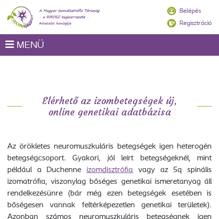
Belépés
Regisztráció
MENÜ
Elérhető az izombetegségek új,
online genetikai adatbázisa
Az örökletes neuromuszkuláris betegségek igen heterogén
betegségcsoport. Gyakori, jól leírt betegségeknél, mint
például a Duchenne
izomdisztrófia
vagy az 5q spinális
izomatrófia, viszonylag bőséges genetikai ismeretanyag áll
rendelkezésünre (bár még ezen betegségek esetében is
bőségesen vannak feltérképezetlen genetikai területek).
Azonban számos neuromuszkuláris betegségnek igen