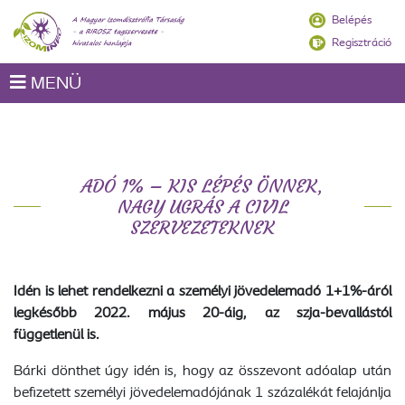
Belépés
Regisztráció
MENÜ
ADÓ 1% – KIS LÉPÉS ÖNNEK,
NAGY UGRÁS A CIVIL
SZERVEZETEKNEK
Idén is lehet rendelkezni a személyi jövedelemadó 1+1%-áról
legkésőbb 2022. május 20-áig, az szja-bevallástól
függetlenül is.
Bárki dönthet úgy idén is, hogy az összevont adóalap után
befizetett személyi jövedelemadójának 1 százalékát felajánlja