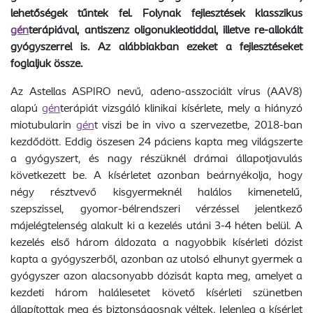
lehetőségek tűntek fel. Folynak fejlesztések klasszikus
gén
terápiával, antiszenz oligonukleotiddal, illetve re-allokált
gyógyszerrel is. Az alábbiakban ezeket a fejlesztéseket
foglaljuk össze.
Az Astellas ASPIRO nevű, adeno-asszociált vírus (AAV8)
alapú
gén
terápiát vizsgáló klinikai kísérlete, mely a hiányzó
miotubularin
gén
t viszi be in vivo a szervezetbe, 2018-ban
kezdődött. Eddig öszesen 24 páciens kapta meg világszerte
a gyógyszert, és nagy részüknél drámai állapotjavulás
következett be. A kísérletet azonban beárnyékolja, hogy
négy résztvevő kisgyermeknél halálos kimenetelű,
szepszissel, gyomor-bélrendszeri vérzéssel jelentkező
májelégtelenség alakult ki a kezelés utáni 3-4 héten belül. A
kezelés első három áldozata a nagyobbik kísérleti dózist
kapta a gyógyszerből, azonban az utolsó elhunyt gyermek a
gyógyszer azon alacsonyabb dózisát kapta meg, amelyet a
kezdeti három halálesetet követő kísérleti szünetben
állapítottak meg és biztonságosnak véltek. Jelenleg a kísérlet