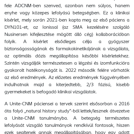
fele ADCNM-ben szenved, azonban nem súlyos, hanem
enyhe vagy közepes lefolyású betegségben. Ez a klinikai
kísérlet, mely során 2021-ben kapta meg az első páciens a
DYN101-et, az Ionissal (az SMA kezelésére szolgáló
Nusinersen kifejlesztése mögött álló cég) kollaborációban
folyik. A kísérlet elsődleges célja a gyógyszer
biztonságosságának és farmakokinetikájának a vizsgálata,
az optimális dózis megállapítása későbbi kísérletekhez.
Szintén vizsgálják természetesen a légzési és izomfunkcióra
gyakorolt hatékonyságát is. 2022 második felére várhatók
az első eredmények. Az előzetes eredmények függvényében
indulhatnak majd a kiterjedtebb, 2/3 fázisú, kisebb
gyermekeket is befogadó klinikai vizsgálatok.
A Unite-CNM páciensei a tervek szerint elsősorban a 2016
óta folyó „natural history study”-ból lettek/lesznek átvezetve
a Unite-CNM tanulmányba. A betegség természetes
lefolyását vizsgáló tanulmányok rendkívül fontosak, hiszen
ezek segítenek annak megállapításában, hogy egy adott