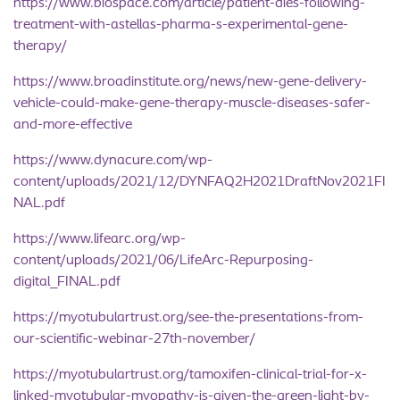
https://www.biospace.com/article/patient-dies-following-
treatment-with-astellas-pharma-s-experimental-gene-
therapy/
https://www.broadinstitute.org/news/new-gene-delivery-
vehicle-could-make-gene-therapy-muscle-diseases-safer-
and-more-effective
https://www.dynacure.com/wp-
content/uploads/2021/12/DYNFAQ2H2021DraftNov2021FI
NAL.pdf
https://www.lifearc.org/wp-
content/uploads/2021/06/LifeArc-Repurposing-
digital_FINAL.pdf
https://myotubulartrust.org/see-the-presentations-from-
our-scientific-webinar-27th-november/
https://myotubulartrust.org/tamoxifen-clinical-trial-for-x-
linked-myotubular-myopathy-is-given-the-green-light-by-