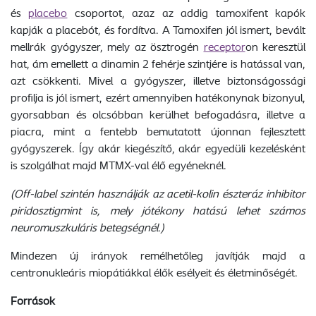
és
placebo
csoportot, azaz az addig tamoxifent kapók
kapják a placebót, és fordítva. A Tamoxifen jól ismert, bevált
mellrák gyógyszer, mely az ösztrogén
receptor
on keresztül
hat, ám emellett a dinamin 2 fehérje szintjére is hatással van,
azt csökkenti. Mivel a gyógyszer, illetve biztonságossági
profilja is jól ismert, ezért amennyiben hatékonynak bizonyul,
gyorsabban és olcsóbban kerülhet befogadásra, illetve a
piacra, mint a fentebb bemutatott újonnan fejlesztett
gyógyszerek. Így akár kiegészítő, akár egyedüli kezelésként
is szolgálhat majd MTMX-val élő egyéneknél.
(Off-label szintén használják az acetil-kolin észteráz inhibitor
piridosztigmint is, mely jótékony hatású lehet számos
neuromuszkuláris betegségnél.)
Mindezen új irányok remélhetőleg javítják majd a
centronukleáris miopátiákkal élők esélyeit és életminőségét.
Források