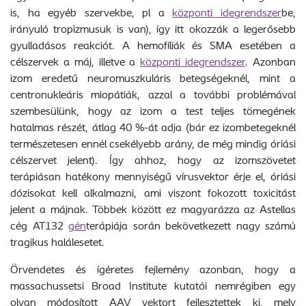
is, ha egyéb szervekbe, pl a
központi idegrendszer
be,
irányuló tropizmusuk is van), így itt okozzák a legerősebb
gyulladásos reakciót. A hemofíliák és SMA esetében a
célszervek a máj, illetve a
központi idegrendszer
. Azonban
izom eredetű neuromuszkuláris betegségeknél, mint a
centronukleáris miopátiák, azzal a további problémával
szembesülünk, hogy az izom a test teljes tömegének
hatalmas részét, átlag 40 %-át adja (bár ez izombetegeknél
természetesen ennél csekélyebb arány, de még mindig óriási
célszervet jelent). Így ahhoz, hogy az izomszövetet
terápiásan hatékony mennyiségű vírusvektor érje el, óriási
dózisokat kell alkalmazni, ami viszont fokozott toxicitást
jelent a májnak. Többek között ez magyarázza az Astellas
cég AT132
gén
terápiája során bekövetkezett nagy számú
tragikus halálesetet.
Örvendetes és ígéretes fejlemény azonban, hogy a
massachussetsi Broad Institute kutatói nemrégiben egy
olyan módosított AAV vektort fejlesztettek ki, mely