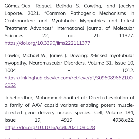
Gómez-Oca, Raquel, Belinda S. Cowling, and Jocelyn
Laporte. 2021. "Common Pathogenic Mechanisms in
Centronuclear and Myotubular Myopathies and Latest
Treatment Advances" International Journal of Molecular
Sciences 22, no. 21: 11377.
https:
/
/doi.org/10.3390/ijms222111377
Lawlor, Michael W., James J. Dowling: X-linked myotubular
myopathy. Neuromuscular Disorders, Volume 31, Issue 10,
1004 – 1012.
https://linkinghub.elsevier.com/retrieve/pii/S096089662100
6052
Tabebordbar, Mohammadsharif et al.: Directed evolution of
a family of AAV capsid variants enabling potent muscle-
directed gene delivery across species. Cell, Volume 184,
Issue 19, 4919 - 4938.e22.
https://doi.org/10.1016/j.cell.2021.08.028