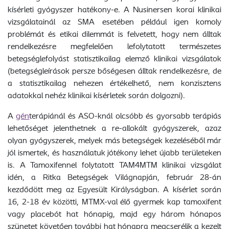
kísérleti gyógyszer hatékony-e. A Nusinersen korai klinikai
vizsgálatainál az SMA esetében például igen komoly
problémát és etikai dilemmát is felvetett, hogy nem álltak
rendelkezésre megfelelően lefolytatott természetes
betegséglefolyást statisztikailag elemző klinikai vizsgálatok
(betegségleírások persze bőségesen álltak rendelkezésre, de
a statisztikailag nehezen értékelhető, nem konzisztens
adatokkal nehéz klinikai kísérletek során dolgozni).
A
gén
terápiánál és ASO-knál olcsóbb és gyorsabb terápiás
lehetőséget jelenthetnek a re-allokált gyógyszerek, azaz
olyan gyógyszerek, melyek más betegségek kezeléséből már
jól ismertek, és használatuk jótékony lehet újabb területeken
is. A Tamoxifennel folytatott TAM4MTM klinikai vizsgálat
idén, a Ritka Betegségek Világnapján, február 28-án
kezdődött meg az Egyesült Királyságban. A kísérlet során
16, 2-18 év közötti, MTMX-val élő gyermek kap tamoxifent
vagy placebót hat hónapig, majd egy három hónapos
szünetet követően további hat hónapra megcserélik a kezelt