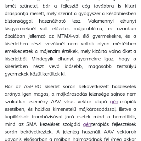
ismét szünetel, bár a fejlesztő cég továbbra is kitart
álláspontja mellett, mely szerint a gyógyszer a későbbiekben
biztonsággal használható lesz. Valamennyi elhunyt
kisgyermeknél volt előzetes májprobléma, ez azonban
általában jellemző az MTMX-val élő gyermekekre, és a
kísérletben részt vevőknél nem voltak olyan mértékben
emelkedettek a májenzim értékek, mely kizárta volna őket a
kísérletből. Mindegyik elhunyt gyermekre igaz, hogy a
kísérletben részt vevő idősebb, magasabb testsúlyú
gyermekek közül kerültek ki.
Bár az ASPIRO kísérlet során bekövetkezett halálesetek
aránya igen magas, a májkárosodás jelensége sajnos nem
szokatlan esemény AAV vírus vektor alapú
gén
terápiák
esetében, és halálos kimenetelű májkárosodással, illetve a
kapillárisok trombózisával járó esetek mind a hemofíliák,
mind az SMA kezelését szolgáló
gén
terápiás fejlesztések
során bekövetkeztek. A jelenleg használt AAV vektorok
ugyanis elsősorban a májban halmozódnak fel (még akkor