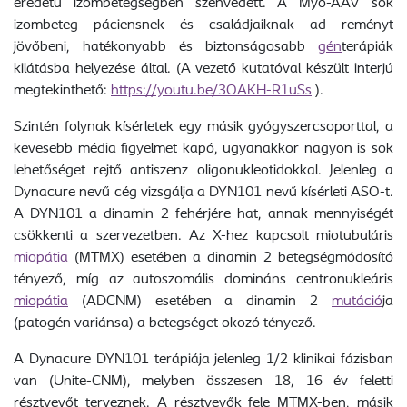
eredetű izombetegségben szenvedett. A Myo-AAV sok
izombeteg páciensnek és családjaiknak ad reményt
jövőbeni, hatékonyabb és biztonságosabb
gén
terápiák
kilátásba helyezése által. (A vezető kutatóval készült interjú
megtekinthető:
https://youtu.be/3OAKH-R1uSs
).
Szintén folynak kísérletek egy másik gyógyszercsoporttal, a
kevesebb média figyelmet kapó, ugyanakkor nagyon is sok
lehetőséget rejtő antiszenz oligonukleotidokkal. Jelenleg a
Dynacure nevű cég vizsgálja a DYN101 nevű kísérleti ASO-t.
A DYN101 a dinamin 2 fehérjére hat, annak mennyiségét
csökkenti a szervezetben. Az X-hez kapcsolt miotubuláris
miopátia
(MTMX) esetében a dinamin 2 betegségmódosító
tényező, míg az autoszomális domináns centronukleáris
miopátia
(ADCNM) esetében a dinamin 2
mutáció
ja
(patogén variánsa) a betegséget okozó tényező.
A Dynacure DYN101 terápiája jelenleg 1/2 klinikai fázisban
van (Unite-CNM), melyben összesen 18, 16 év feletti
résztvevőt terveznek. A résztvevők fele MTMX-ben, másik