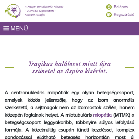
Belépés
Regisztráció
MENÜ
Tragikus haláleset miatt újra
szünetel az Aspiro kísérlet.
A centronukleáris miopátiák egy olyan betegségcsoport,
amelyek közös jellemzője, hogy az izom anormális
szerkezetű, a sejtmagok nem az izomrostok szélén, hanem
közepén foglalnak helyet. A miotubuláris
miopátia
(MTMX) a
betegségcsoport leggyakoribb, többnyire súlyos lefolyású
formája. A közelmúltig csupán tüneti kezeléssel, komplex
gondozással ellátható betegség horizontján most új