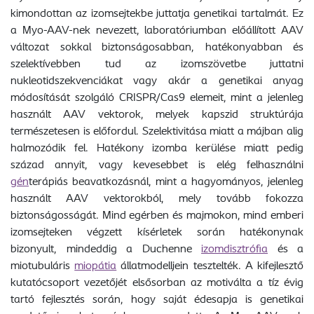
kimondottan az izomsejtekbe juttatja genetikai tartalmát. Ez
a Myo-AAV-nek nevezett, laboratóriumban előállított AAV
változat sokkal biztonságosabban, hatékonyabban és
szelektívebben tud az izomszövetbe juttatni
nukleotidszekvenciákat vagy akár a genetikai anyag
módosítását szolgáló CRISPR/Cas9 elemeit, mint a jelenleg
használt AAV vektorok, melyek kapszid struktúrája
természetesen is előfordul. Szelektivitása miatt a májban alig
halmozódik fel. Hatékony izomba kerülése miatt pedig
század annyit, vagy kevesebbet is elég felhasználni
gén
terápiás beavatkozásnál, mint a hagyományos, jelenleg
használt AAV vektorokból, mely tovább fokozza
biztonságosságát. Mind egérben és majmokon, mind emberi
izomsejteken végzett kísérletek során hatékonynak
bizonyult, mindeddig a Duchenne
izomdisztrófia
és a
miotubuláris
miopátia
állatmodelljein tesztelték. A kifejlesztő
kutatócsoport vezetőjét elsősorban az motiválta a tíz évig
tartó fejlesztés során, hogy saját édesapja is genetikai