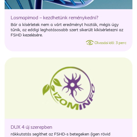
Losmapimod – kezdhetünk reménykedni?
Bár a kísérletek nem a várt eredményt hozták, mégis úgy
tűnik, az eddigi leghatásosabb szert sikerült kikísérletezni az
FSHD kezelésére.
Olvasási idő: 3 perc
DUX 4 új szerepben
rákkutatás segíthet az FSHD-s betegeken (igen rövid