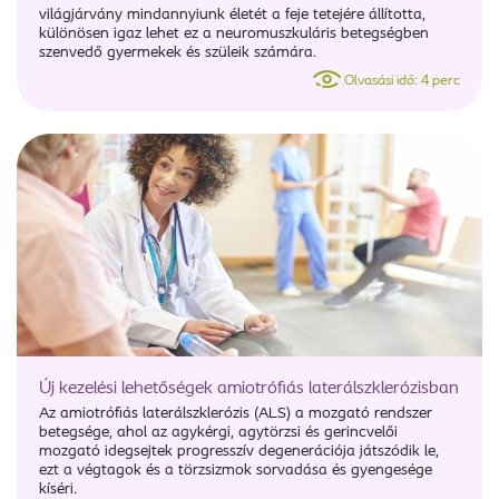
világjárvány mindannyiunk életét a feje tetejére állította,
különösen igaz lehet ez a neuromuszkuláris betegségben
szenvedő gyermekek és szüleik számára.
Olvasási idő: 4 perc
Új kezelési lehetőségek amiotrófiás laterálszklerózisban
Az amiotrófiás laterálszklerózis (ALS) a mozgató rendszer
betegsége, ahol az agykérgi, agytörzsi és gerincvelői
mozgató idegsejtek progresszív degenerációja játszódik le,
ezt a végtagok és a törzsizmok sorvadása és gyengesége
kíséri.