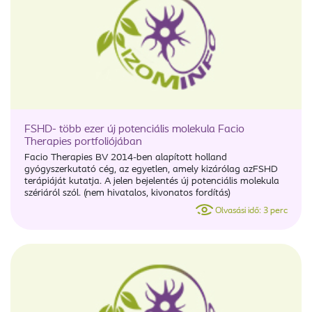
FSHD- több ezer új potenciális molekula Facio
Therapies portfoliójában
Facio Therapies BV 2014-ben alapított holland
gyógyszerkutató cég, az egyetlen, amely kizárólag azFSHD
terápiáját kutatja. A jelen bejelentés új potenciális molekula
szériáról szól. (nem hivatalos, kivonatos fordítás)
Olvasási idő: 3 perc