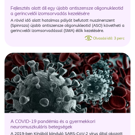
Fejlesztés alatt áll egy újabb antiszensze oligonukleotid
a gerincvelői izomsorvadás kezelésére
A rövid idő alatt hatalmas pályát befutott nuszinerszent
(Spinraza) újabb antiszensze oligonukleotid (ASO) követheti a
gerincvelői izomsorvadással (SMA) élők kezelésére.
Olvasási idő: 3 perc
A COVID-19 pandémia és a gyermekkori
neuromuszkuláris betegségek
A 2019-ben Kínából kiinduló SARS-CoV-2 vírus által okozott