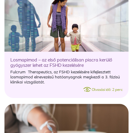
Losmapimod – az első potenciálisan piacra kerülő
gyógyszer lehet az FSHD kezelésére
Fulcrum Therapeutics, az FSHD kezelésére kifejlesztett
losmapimod elnevezésű hatóanyagnak megkezdi a 3. fázisú
klinikai vizsgálatát.
Olvasási idő: 2 perc