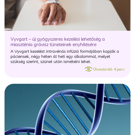
Vyvgart – új gyógyszeres kezelési lehetőség a
miaszténia grávisz tüneteinek enyhítésére
A Vyvgart kezelést intravénás infúzió formájában kapják a
páciensek, négy héten át heti egy alkalommal, melyet
szükség szerint, szünet után ismételni lehet.
Olvasási idő: 4 perc