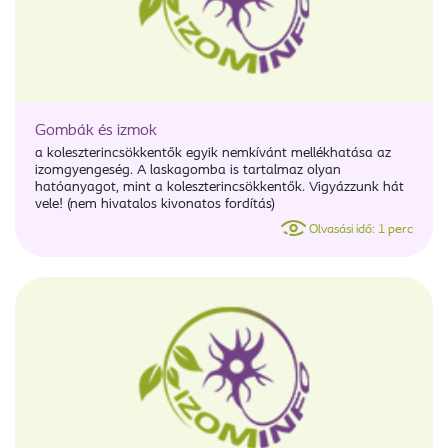
Gombák és izmok
a koleszterincsökkentők egyik nemkívánt mellékhatása az
izomgyengeség. A laskagomba is tartalmaz olyan
hatóanyagot, mint a koleszterincsökkentők. Vigyázzunk hát
vele! (nem hivatalos kivonatos fordítás)
Olvasási idő: 1 perc