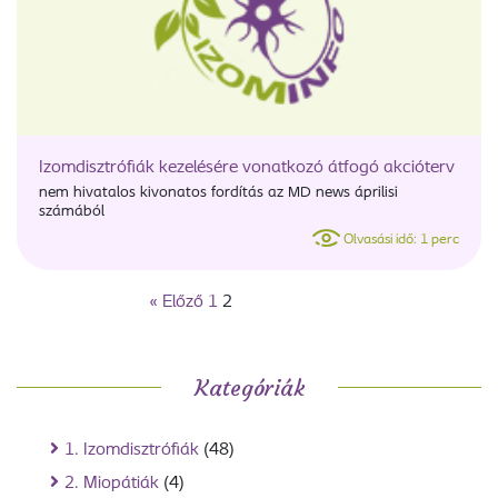
Izomdisztrófiák kezelésére vonatkozó átfogó akcióterv
nem hivatalos kivonatos fordítás az MD news áprilisi
számából
Olvasási idő: 1 perc
« Előző
1
2
Kategóriák
1. Izomdisztrófiák
(48)
2. Miopátiák
(4)